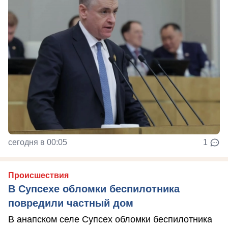
сегодня в 00:05
1
Происшествия
В Супсехе обломки беспилотника
повредили частный дом
В анапском селе Супсех обломки беспилотника