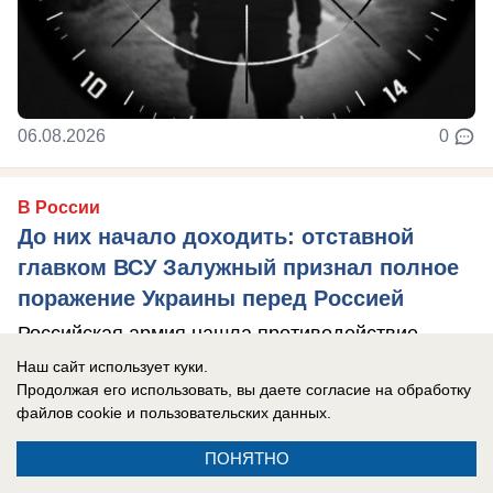
06.08.2026
0
В России
До них начало доходить: отставной
главком ВСУ Залужный признал полное
поражение Украины перед Россией
Российская армия нашла противодействие
практически всему вооружению НАТО, которые
Наш сайт использует куки.
Продолжая его использовать, вы даете согласие на обработку
использовал Киев в зоне боевых действий, ...
файлов cookie
и пользовательских данных.
ПОНЯТНО