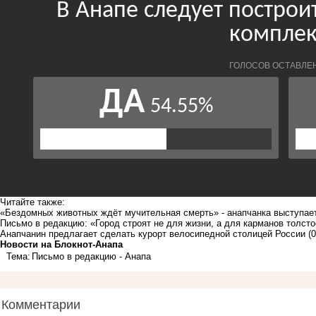
Читайте также:
«Бездомных животных ждёт мучительная смерть» - анапчанка выступае
Письмо в редакцию: «Город строят не для жизни, а для карманов толст
Анапчанин предлагает сделать курорт велосипедной столицей России
(
Новости на Блoкнoт-Анапа
Тема:
Письмо в редакцию - Анапа
Комментарии