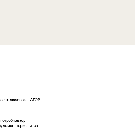
«все включено» – АТОР
спотребнадзор
мбудсмен Борис Титов