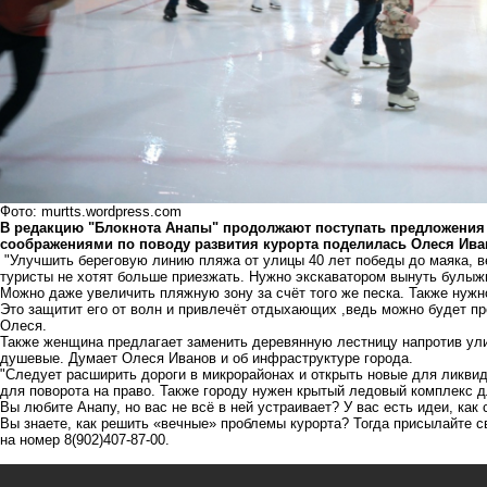
Фото: murtts.wordpress.com
В редакцию "Блокнота Анапы" продолжают поступать предложения о 
соображениями по поводу развития курорта поделилась Олеся Ив
"Улучшить береговую линию пляжа от улицы 40 лет победы до маяка, в
туристы не хотят больше приезжать. Нужно экскаватором вынуть булыжни
Можно даже увеличить пляжную зону за счёт того же песка. Также нужн
Это защитит его от волн и привлечёт отдыхающих ,ведь можно будет пре
Олеся.
Также женщина предлагает заменить деревянную лестницу напротив ул
душевые. Думает Олеся Иванов и об инфраструктуре города.
"Следует расширить дороги в микрорайонах и открыть новые для ликвид
для поворота на право. Также городу нужен крытый ледовый комп
Вы любите Анапу, но вас не всё в ней устраивает? У вас есть идеи, ка
Вы знаете, как решить «вечные» проблемы курорта? Тогда присылайте с
на номер 8(902)407-87-00.