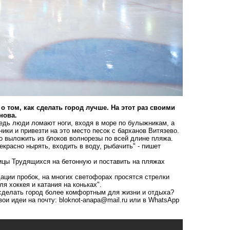
том, как сделать город лучше. На этот раз своими
анова.
едь люди ломают ноги, входя в море по булыжникам, а
ки и привезти на это место песок с барханов Витязево.
о выложить из блоков волнорезы по всей длине пляжа.
красно нырять, входить в воду, рыбачить" - пишет
ицы Трудящихся на бетонную и поставить на пляжах
ации пробок, на многих светофорах просятся стрелки
лекс для хоккея и катания на коньках".
к сделать город более комфортным для жизни и отдыха?
вои идеи на почту:
bloknot-anapa@mail.ru
или в WhatsApp