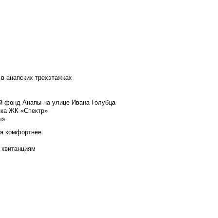
 в анапских трехэтажках
й фонд Анапы на улице Ивана Голубца
йка ЖК «Спектр»
л»
ся комфортнее
 квитанциям