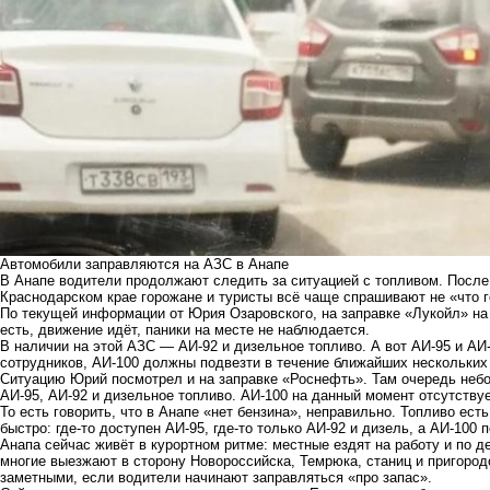
Автомобили заправляются на АЗС в Анапе
В Анапе водители продолжают следить за ситуацией с топливом. После
Краснодарском крае горожане и туристы всё чаще спрашивают не «что г
По текущей информации от Юрия Озаровского, на заправке «Лукойл» н
есть, движение идёт, паники на месте не наблюдается.
В наличии на этой АЗС — АИ-92 и дизельное топливо. А вот АИ-95 и АИ
сотрудников, АИ-100 должны подвезти в течение ближайших нескольких
Ситуацию Юрий посмотрел и на заправке «Роснефть». Там очередь неб
АИ-95, АИ-92 и дизельное топливо. АИ-100 на данный момент отсутствуе
То есть говорить, что в Анапе «нет бензина», неправильно. Топливо ес
быстро: где-то доступен АИ-95, где-то только АИ-92 и дизель, а АИ-100 
Анапа сейчас живёт в курортном ритме: местные ездят на работу и по 
многие выезжают в сторону Новороссийска, Темрюка, станиц и пригоро
заметными, если водители начинают заправляться «про запас».