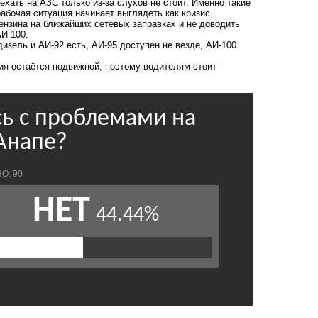
ехать на АЗС только из-за слухов не стоит. Именно такие
рабочая ситуация начинает выглядеть как кризис.
ензина на ближайших сетевых заправках и не доводить
АИ-100.
изель и АИ-92 есть, АИ-95 доступен не везде, АИ-100
ия остаётся подвижной, поэтому водителям стоит