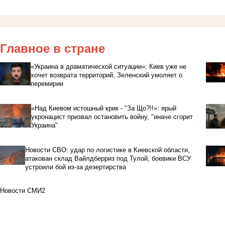
Главное в стране
«Украина в драматической ситуации»: Киев уже не
хочет возврата территорий, Зеленский умоляет о
перемирии
«Над Киевом истошный крик - "За Що?!!»: ярый
укронацист призвал остановить войну, "иначе сгорит
Украина"
Новости СВО: удар по логистике в Киевской области,
атакован склад Вайлдберриз под Тулой, боевики ВСУ
устроили бой из-за дезертирства
Новости СМИ2