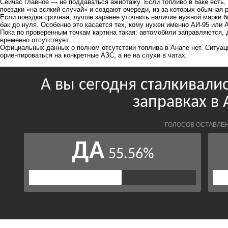
Сейчас главное — не поддаваться ажиотажу. Если топливо в баке есть, 
поездки «на всякий случай» и создают очереди, из-за которых обычная 
Если поездка срочная, лучше заранее уточнить наличие нужной марки б
бак до нуля. Особенно это касается тех, кому нужен именно АИ-95 или 
Пока по проверенным точкам картина такая: автомобили заправляются, д
временно отсутствует.
Официальных данных о полном отсутствии топлива в Анапе нет. Ситуац
ориентироваться на конкретные АЗС, а не на слухи в чатах.