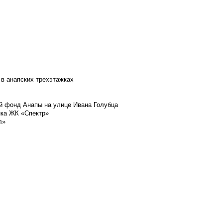
 в анапских трехэтажках
й фонд Анапы на улице Ивана Голубца
йка ЖК «Спектр»
л»