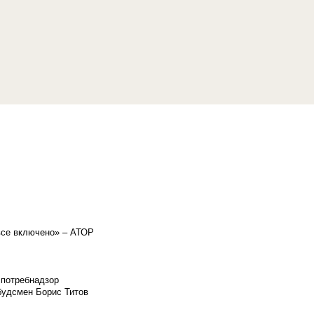
«все включено» – АТОР
спотребнадзор
мбудсмен Борис Титов