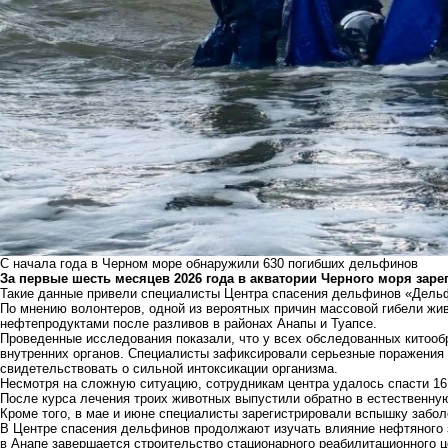
С начала года в Черном море обнаружили 630 погибших дельфинов
За первые шесть месяцев 2026 года в акватории Черного моря зар
Такие данные привели специалисты Центра спасения дельфинов «Дель
По мнению волонтеров, одной из вероятных причин массовой гибели жи
нефтепродуктами после разливов в районах Анапы и Туапсе.
Проведенные исследования показали, что у всех обследованных китоо
внутренних органов. Специалисты зафиксировали серьезные поражения 
свидетельствовать о сильной интоксикации организма.
Несмотря на сложную ситуацию, сотрудникам центра удалось спасти 16
После курса лечения троих животных выпустили обратно в естественну
Кроме того, в мае и июне специалисты зарегистрировали вспышку забол
В Центре спасения дельфинов продолжают изучать влияние нефтяного 
в Анапе завершается строительство стационарного реабилитационного ц