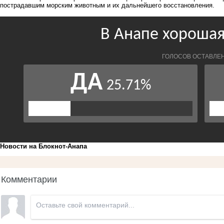
пострадавшим морским животным и их дальнейшего восстановления.
Новости на Блoкнoт-Анапа
Комментарии