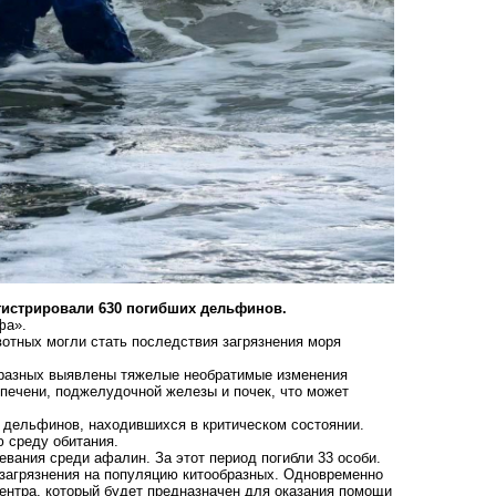
егистрировали 630 погибших дельфинов.
фа».
вотных могли стать последствия загрязнения моря
бразных выявлены тяжелые необратимые изменения
печени, поджелудочной железы и почек, что может
 дельфинов, находившихся в критическом состоянии.
ю среду обитания.
евания среди афалин. За этот период погибли 33 особи.
загрязнения на популяцию китообразных. Одновременно
ентра, который будет предназначен для оказания помощи