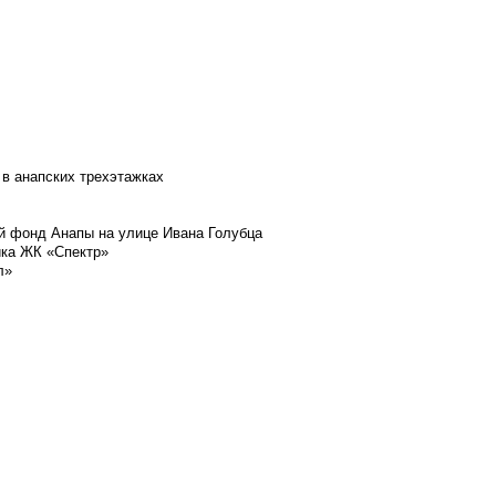
 в анапских трехэтажках
й фонд Анапы на улице Ивана Голубца
йка ЖК «Спектр»
л»