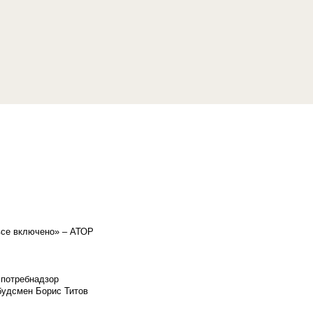
«все включено» – АТОР
спотребнадзор
мбудсмен Борис Титов