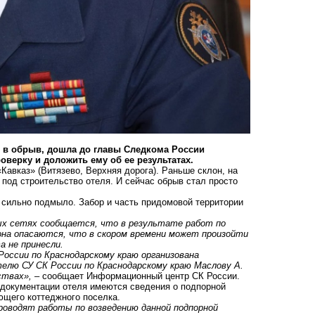
ь в обрыв, дошла до главы Следкома России
верку и доложить ему об ее результатах.
Кавказ» (Витязево, Верхняя дорога). Раньше склон, на
 под строительство отеля. И сейчас обрыв стал просто
я сильно подмыло. Забор и часть придомовой территории
ых сетях сообщается, что в результате работ по
йона опасаются, что в скором времени может произойти
 не принесли.
оссии по Краснодарскому краю организована
телю СУ СК России по Краснодарскому краю Маслову А.
ствах»,
– сообщает Информационный центр СК России.
 документации отеля имеются сведения о подпорной
ющего коттеджного поселка.
роводят работы по возведению данной подпорной