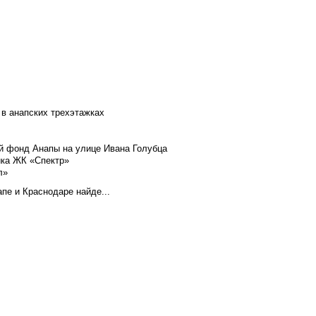
 в анапских трехэтажках
й фонд Анапы на улице Ивана Голубца
йка ЖК «Спектр»
л»
пе и Краснодаре найде...