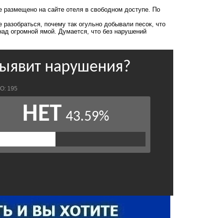
е размещено на сайте отеля в свободном доступе. По
 разобраться, почему так огульно добывали песок, что
над огромной ямой. Думается, что без нарушений