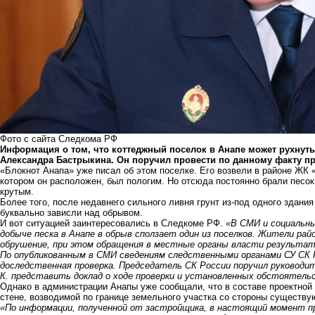
Фото с сайта Следкома РФ
Информация о том, что коттеджный поселок в Анапе может рухнут
Александра Бастрыкина. Он поручил провести по данному факту про
«Блокнот Анапа» уже
писал
об этом поселке. Его возвели в районе ЖК «
котором он расположен, был пологим. Но отсюда постоянно брали песок
крутым.
Более того, после недавнего сильного ливня грунт из-под одного здани
буквально зависли над обрывом.
И вот ситуацией заинтересовались в Следкоме РФ.
«В СМИ и социальн
добыче песка в Анапе в обрыв сползает один из поселков. Жители ра
обрушение, при этом обращения в местные органы власти результата
По опубликованным в СМИ сведениям следственными органами СУ СК Р
доследственная проверка. Председатель СК России поручил руководи
К. представить доклад о ходе проверки и установленных обстоятель
Однако в администрации Анапы уже сообщали, что в составе проектной
стене, возводимой по границе земельного участка со стороны существу
«По информации, полученной от застройщика, в настоящий момент п