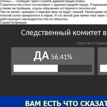
стены»,
– сообщает пресс-служба администрации Анапы.
Строительство отеля согласовано с администрацией города. Разрешени
словам застройщика, угрозы обрушения коттеджного поселка нет.
Тем не менее, проверка Следкома явно не будет лишней. Необходимо же
пологий склон превратился в обрыв. И что жилой дом прямо-таки завис 
действующего законодательства не обошлось.
Сергей Кудрявцев