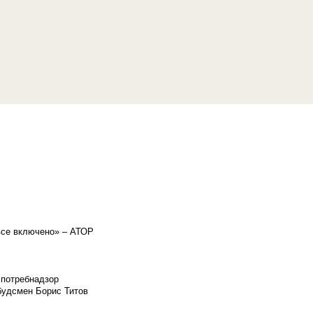
«все включено» – АТОР
спотребнадзор
мбудсмен Борис Титов