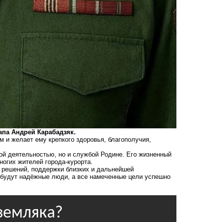
апа Андрей Карабадзяк.
 и желает ему крепкого здоровья, благополучия,
ой деятельностью, но и службой Родине. Его жизненный
ногих жителей города-курорта.
 решений, поддержки близких и дальнейшей
а будут надёжные люди, а все намеченные цели успешно