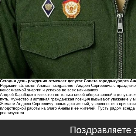
Сегодня день рождения отмечает депутат Совета города-курорта Ан
Редакция «Блокнот Анапа» поздравляет Андрея Сергеевича с праздником
неиссякаемой энергии и успехов во всех начинаниях.
Андрей Карабадзяк известен не только своей общественной и депутатск
путь, мужество и активная гражданская позиция вызывают уважение у м
Желаем Андрею Сергеевичу новых достижений, уверенности в принятии
плодотворной работы на благо Анапы и её жителей. Пусть рядом всегд
реализуются.