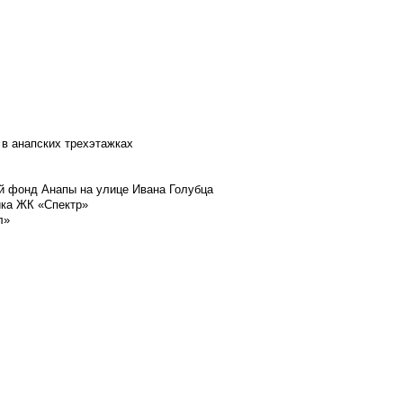
 в анапских трехэтажках
й фонд Анапы на улице Ивана Голубца
йка ЖК «Спектр»
л»