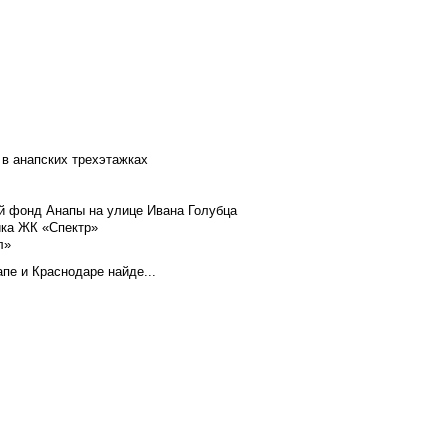
 в анапских трехэтажках
й фонд Анапы на улице Ивана Голубца
йка ЖК «Спектр»
л»
пе и Краснодаре найде...