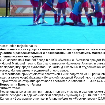
Фото: jarkie-majskie-tvoi.ru
Анапчане и гости курорта смогут не только посмотреть на зажигат
участие в развлекательных и познавательных программах, мастер-к
специалистами черлидинга.
С 29 апреля по 4 мая 2017 года в в КСК «Витязь» с. Витязево пройдет
«Яркие! Майские! Твои!». Как стало известно «Блокноту Анапы», в рам
по черлидингу среди субъектов РФ, команд школьных и студенческих с
команд болельщиков и родителей спортсменов.
- В фестивале примут участие спортсмены и их родители из 12 регионо
края, а также Азербайджана и Луганской народной Республики, - сообщи
Торжественное открытие фестиваля состоится 29 апреля в 19.30 в КСК «
Новости на Блoкнoт-Анапа
Читайте также:
Неравнодушных анапчан приглашают принять участие в экологическом 
Анапе передали в дар космический аппарат «Луноход-1»
(19.04.2017 09:
Колонна «Бессмертного полка» в Анапе пойдет от «Русских ворот»
(14.0