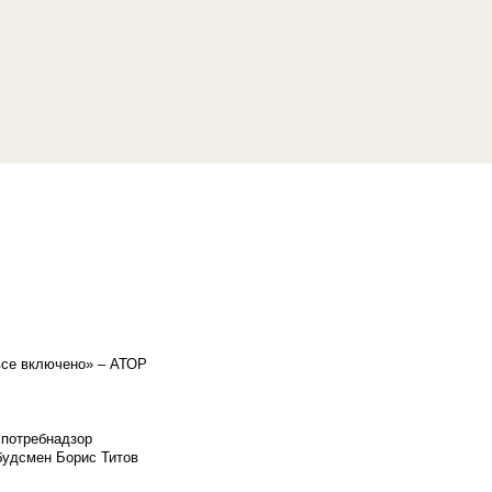
«все включено» – АТОР
спотребнадзор
мбудсмен Борис Титов