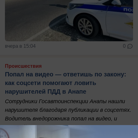
вчера в 15:04
0
Происшествия
Попал на видео — ответишь по закону:
как соцсети помогают ловить
нарушителей ПДД в Анапе
Сотрудники Госавтоинспекции Анапы нашли
нарушителя благодаря публикации в соцсетях.
Водитель внедорожника попал на видео, и
полицейские быстро установили его личность.
Теперь ему грозят штрафы по нескольким