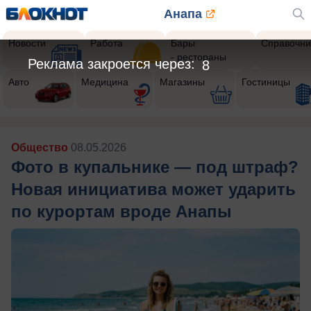
Анапа
Новости
Работа
Бары
Справочни
- рестораны
Реклама закроется через:
6
Авто
Медицина
Магазины
Гостиницы
Общество
08.05.2026
Фото в купальнике — под штраф?
Новая инициатива может ударить
по курортам вроде Анапы