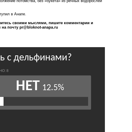
олжение потомства, без «букета» из речных водорослей
тупил в Анапе.
литесь своими мыслями, пишите комментарии и
и на почту
pr@bloknot-anapa.ru