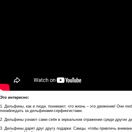
Это интересно:
1. Дельфины, как и люди, понимают, что жизнь – это движение! Они люб
понаблюдать за дельфинами-серфингистами.
2. Дельфины узнают сами себя в зеркальном отражении среди других д
3. Дельфины дарят друг другу подарки. Самцы, чтобы привлечь вниман