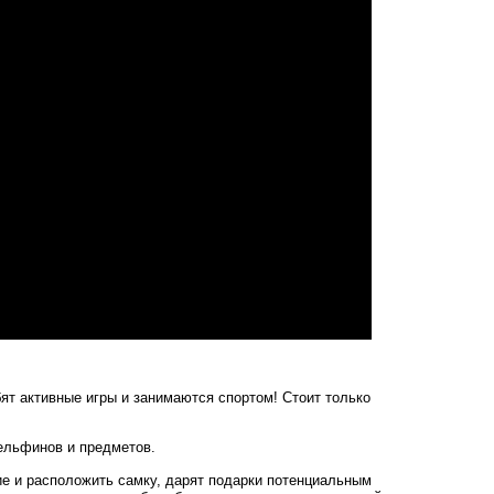
ят активные игры и занимаются спортом! Стоит только
ельфинов и предметов.
ие и расположить самку, дарят подарки потенциальным