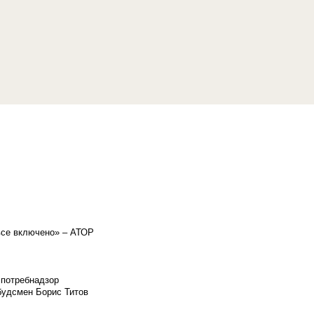
«все включено» – АТОР
спотребнадзор
мбудсмен Борис Титов