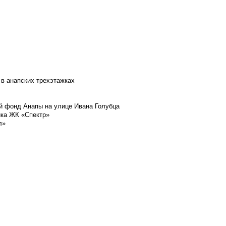
 в анапских трехэтажках
й фонд Анапы на улице Ивана Голубца
йка ЖК «Спектр»
л»