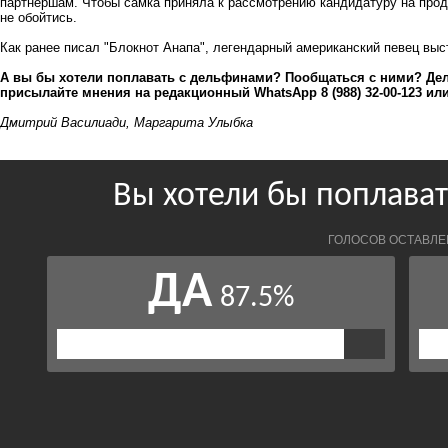
партнёршам. Чтобы самка приняла к рассмотрению кандидатуру на прод
не обойтись.
Как ранее писал "Блокнот Анапа", легендарный американский певец
выс
А вы бы хотели поплавать с дельфинами? Пообщаться с ними? Де
присылайте мнения на редакционный WhatsApp 8 (988) 32-00-123 ил
Дмитрий Василиади, Маргарита Улыбка