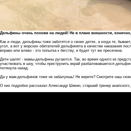
Дельфины очень похожи на людей! Не в плане внешности, конечно,
Как и люди, дельфины тоже заботятся о своих детях, а когда те, бывает
угол, а вот у морских обитателей дельфинята в качестве наказания по
вправо или влево - это попытка к бегству, и будет тут же пресечена.
Дети шалят - мамы-дельфины ругаются. Так, во время одного из предс
участвовать в шоу, чтобы приструнить вкрай разбаловавшегося дельфинё
потянула назад.
Да у мам-дельфинов тоже не забалуешь! Не верите? Смотрите наш сюже
О них подробно рассказал Александр Шикин, старший тренер анапского