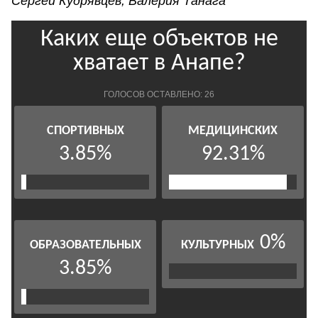
Сергей Кудрявцев, Валерия Танага