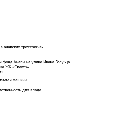
 в анапских трехэтажках
й фонд Анапы на улице Ивана Голубца
йка ЖК «Спектр»
л»
 изъяли машины
тственность для владе...