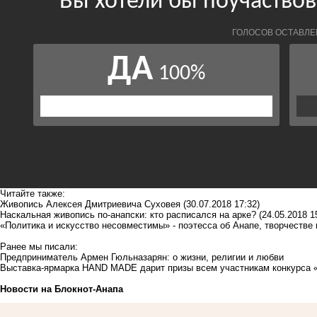
Читайте также:
Живопись Алексея Дмитриевича Суховея
(30.07.2018 17:32)
Наскальная живопись по-анапски: кто расписался на арке?
(24.05.2018 1
«Политика и искусство несовместимы» - поэтесса об Анапе, творчестве
Ранее мы писали:
Предприниматель Армен Гюльназарян: о жизни, религии и любви
Выставка-ярмарка HAND MADE дарит призы всем участникам конкурса 
Новости на Блoкнoт-Анапа