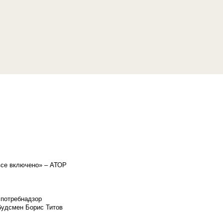
«все включено» – АТОР
спотребнадзор
мбудсмен Борис Титов