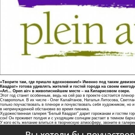
«Творите там, где пришло вдохновение!» Именно под таким девизо
Квадрат» готова удивлять жителей и гостей города на своем ежегод
«Art… Оpen air» в живописнейшем месте – на Кипарисовом озере.
Этот год станет особенным, ведь на сей раз в проекте состоится пленэ
Ставрополья. В их числе - Олег Калайтанов, Наталья Литосова, Светла
только поучаствовать в пленэре и почувствовать себя художником, но 
в непринужденной обстановке во время пикника.
Художественная галерея “Белый Квадрат” дарит горожанам и гостям гор
сон! Он проживет полдня и с уходящим солнцем растает в темном барха
У кого есть желание влиться в творческую атмосферу, звоните в галере