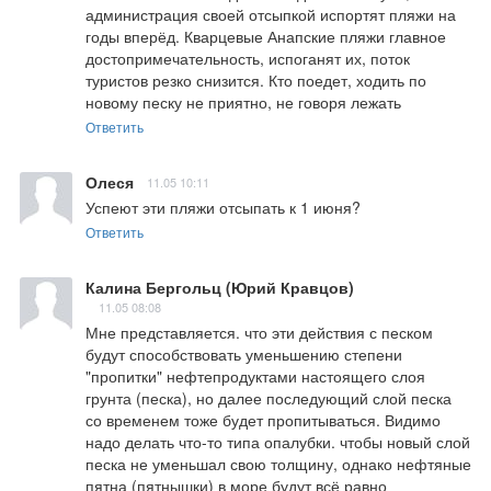
администрация своей отсыпкой испортят пляжи на 
годы вперёд. Кварцевые Анапские пляжи главное 
достопримечательность, испоганят их, поток 
туристов резко снизится. Кто поедет, ходить по 
новому песку не приятно, не говоря лежать
Ответить
Олеся
11.05 10:11
Успеют эти пляжи отсыпать к 1 июня?
Ответить
Калина Бергольц (Юрий Кравцов)
11.05 08:08
Мне представляется. что эти действия с песком 
будут способствовать уменьшению степени 
"пропитки" нефтепродуктами настоящего слоя 
грунта (песка), но далее последующий слой песка 
со временем тоже будет пропитываться. Видимо 
надо делать что-то типа опалубки. чтобы новый слой 
песка не уменьшал свою толщину, однако нефтяные 
пятна (пятнышки) в море будут всё равно 