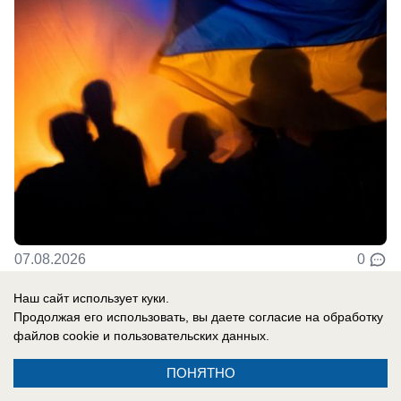
07.08.2026
0
Наш сайт использует куки.
Продолжая его использовать, вы даете согласие на обработку
В России
файлов cookie
и пользовательских данных.
«Да, я толстая»: дочь Розы Сябитовой
ответила хейтерам, называвшим ее
ПОНЯТНО
«свиноматкой»