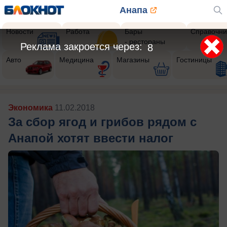
Анапа
Новости
Работа
Бары
Справочни
- рестораны
Реклама закроется через:
5
Авто
Медицина
Магазины
Гостиницы
Экономика
11.02.2018
За сбор ягод и грибов рядом с
Анапой хотят ввести налог