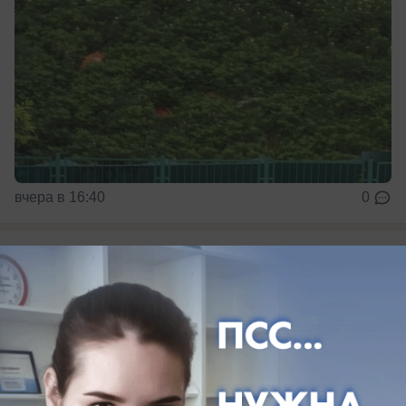
вчера в 16:40
0
Общество
Гимнастка из Анапы получила визу на
ЧЕ, лидерам сборной отказали
18-летняя спортсменка из Анапы Людмила
Рощина сможет выступить на чемпионате
Европы по спортивной гимнастике в Загребе,