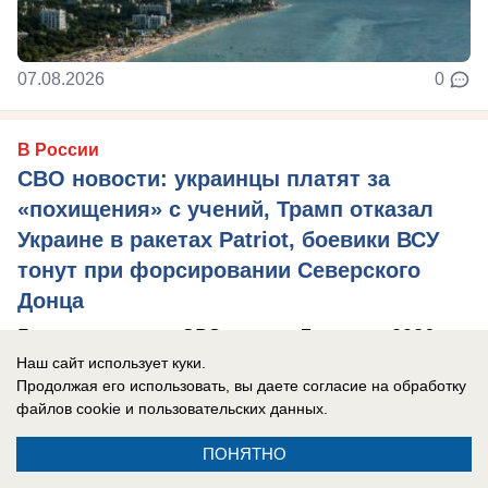
07.08.2026
0
В России
СВО новости: украинцы платят за
«похищения» с учений, Трамп отказал
Украине в ракетах Patriot, боевики ВСУ
тонут при форсировании Северского
Донца
Главные новости СВО на утро 7 августа 2026
Наш сайт использует куки.
года.
Продолжая его использовать, вы даете согласие на обработку
файлов cookie
и пользовательских данных.
ПОНЯТНО