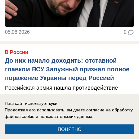
05.08.2026
0
В России
До них начало доходить: отставной
главком ВСУ Залужный признал полное
поражение Украины перед Россией
Российская армия нашла противодействие
практически всему вооружению НАТО, которые
Наш сайт использует куки.
использовал Киев в зоне боевых действий, ...
Продолжая его использовать, вы даете согласие на обработку
файлов cookie
и пользовательских данных.
ПОНЯТНО