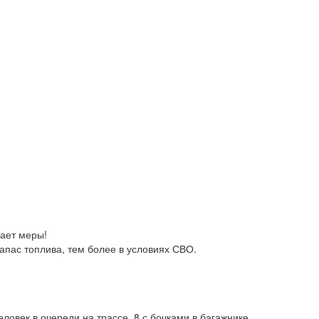
ает меры!

запас топлива, тем более в условиях СВО.
человек в очереди на трассе, 8 с бочками в багажнике. 