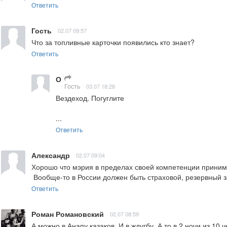
Ответить
Гость
02.07 09:57
Что за топливные карточки появились кто знает?
Ответить
О
Гость
03.07 18:28
Вездеход. Погуглите

...
Ответить
Александр
02.07 09:04
Хорошо что мэрия в пределах своей компетенции приним
 Вообще-то в России должен быть страховой, резервный 
Ответить
Роман Романовский
02.07 08:59
А можно в Анапу казаков. И в ждугбу. А то в 2 ночи из 10 