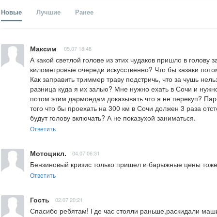
Новые
Лучшие
Ранее
Максим
05.07 18:48
А какой светлой голове из этих чудаков пришло в голову 
километровые очереди искусственно? Что бы казаки потом
Как заправить триммер траву подстричь, что за чушь нельз
разница куда я их залью? Мне нужно ехать в Сочи и нужно
потом этим дармоедам доказывать что я не перекуп? Парен
того что бы проехать на 300 км в Сочи должен 3 раза отст
будут голову включать? А не показухой заниматься.
Ответить
Мотоцикл.
04.07 06:31
Бензиновый кризис только пришел и барыжные цены тоже
Ответить
Гость
02.07 20:21
Спасибо ребятам! Где час стояли раньше,раскидали маши