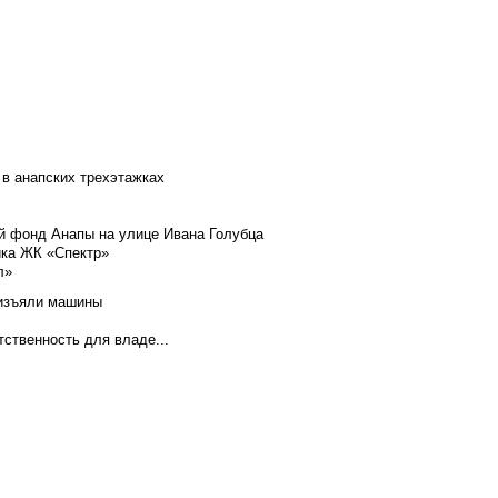
 в анапских трехэтажках
й фонд Анапы на улице Ивана Голубца
йка ЖК «Спектр»
л»
 изъяли машины
тственность для владе...