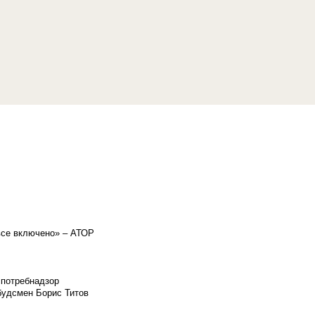
«все включено» – АТОР
спотребнадзор
мбудсмен Борис Титов