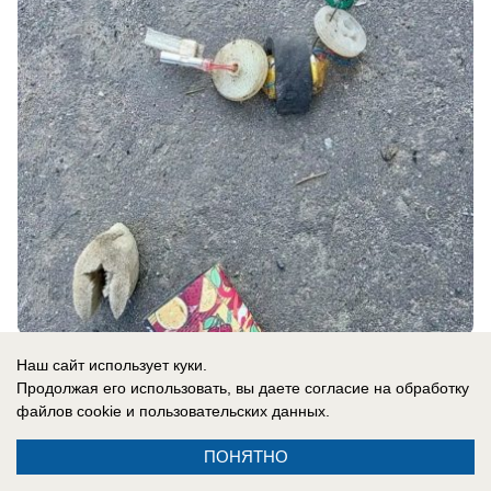
07.08.2026
0
Наш сайт использует куки.
Продолжая его использовать, вы даете согласие на обработку
файлов cookie
и пользовательских данных.
В России
«Россию? На слабо?»: почему
ПОНЯТНО
провалилась игра Трампа с обещанием