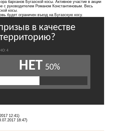
ора барханов Бугазской косы. Активное участие в акции
аве с руководителем Романом Константиновым. Весь
ской косы.
вь будет ограничен въезд на Бугазскую косу
.
2017 12:41)
3.07.2017 18:47)