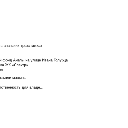
 в анапских трехэтажках
й фонд Анапы на улице Ивана Голубца
йка ЖК «Спектр»
л»
 изъяли машины
тственность для владе...