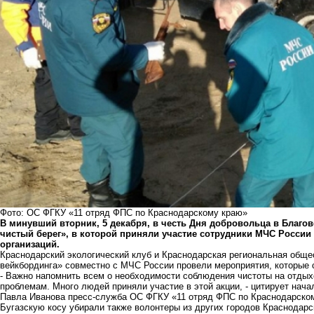
Фото: ОС ФГКУ «11 отряд ФПС по Краснодарскому краю»
В минувший вторник, 5 декабря, в честь Дня добровольца в Благо
чистый берег», в которой приняли участие сотрудники МЧС России
организаций.
Краснодарский экологический клуб и Краснодарская региональная обще
вейкбординга» совместно с МЧС России провели мероприятия, которые
- Важно напомнить всем о необходимости соблюдения чистоты на отдых
проблемам. Много людей приняли участие в этой акции, - цитирует на
Павла Иванова пресс-служба ОС ФГКУ «11 отряд ФПС по Краснодарско
Бугазскую косу убирали также волонтеры из других городов Краснодарс