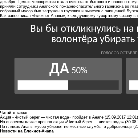
декабря. Целью мероприятия стала очистка от бытового и наносного мус
приняли сотрудники Анапского пожарно-спасательного гарнизона во гл
собранный мусор был загружен в грузовик и вывезен с очищенной Бугаз
Как ранее писал «Блокнот Анапы»,
к следующему курортному сезону вно
Читайте также:
Акция «Чистый берег — чистая вода» пройдёт в Анапе
(15.09.2017 12:01)
На анапском пляже прошла акция «Чистый берег — чистая вода»
(30.08.
На пляжах Анапы мусор убирают не местные службы, а добровольцы
(2
Новости на Блoкнoт-Анапа