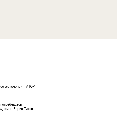
«все включено» – АТОР
спотребнадзор
мбудсмен Борис Титов