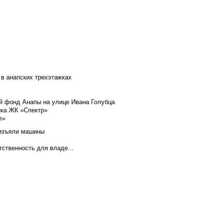
 в анапских трехэтажках
й фонд Анапы на улице Ивана Голубца
йка ЖК «Спектр»
л»
 изъяли машины
тственность для владе...