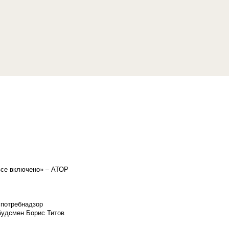
«все включено» – АТОР
спотребнадзор
мбудсмен Борис Титов