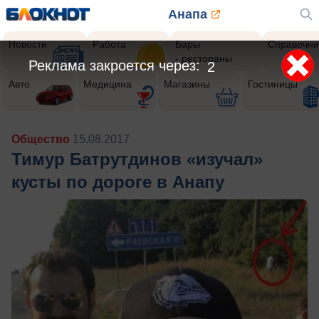
Анапа
Новости
Работа
Бары
Справочни
- рестораны
Авто
Медицина
Магазины
Гостиницы
Общество
15.08.2017
Тимур Батрутдинов «изучал»
кусты по дороге в Анапу