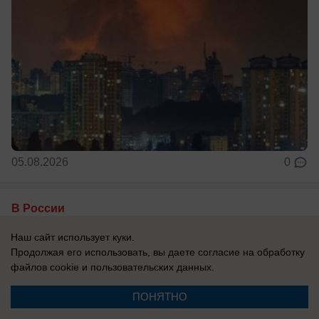
05.08.2026
0
В России
Ким Чен Ын развертывает в России
Наш сайт использует куки.
ракетное подразделение для нанесения
Продолжая его использовать, вы даете согласие на обработку
ударов по Украине - Reuters
файлов cookie
и пользовательских данных.
Как сообщает издание, Москва совместно с
ПОНЯТНО
Пхеньяном якобы разворачивает в Воронежской