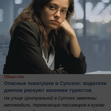
вчера в 18:00
1
Общество
Опасные покатушки в Супсехе: водители
джипов рискуют жизнями туристов
На улице Центральной в Супсехе замечены
автомобили, перевозящие пассажиров в кузове