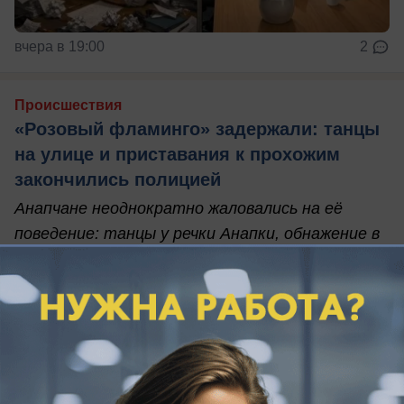
вчера в 19:00
2
Происшествия
«Розовый фламинго» задержали: танцы
на улице и приставания к прохожим
закончились полицией
Анапчане неоднократно жаловались на её
поведение: танцы у речки Анапки, обнажение в
общественных местах, приставания к людям.
Новые видео продолжали появляться, и каждый
раз программа становилась всё откровеннее.