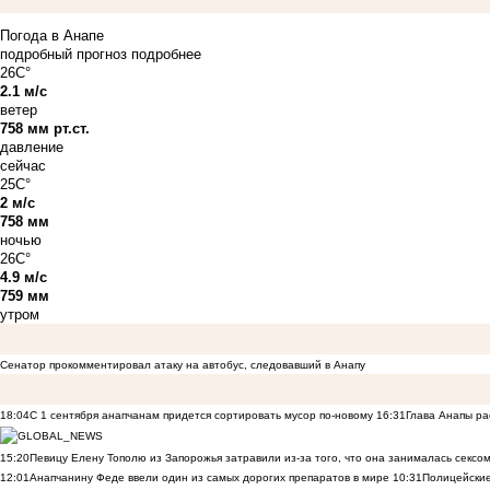
Погода в Анапе
подробный прогноз
подробнее
26C°
2.1 м/с
ветер
758 мм рт.ст.
давление
сейчас
25C°
2 м/с
758 мм
ночью
26C°
4.9 м/с
759 мм
утром
Сенатор прокомментировал атаку на автобус, следовавший в Анапу
18:04
С 1 сентября анапчанам придется сортировать мусор по-новому
16:31
Глава Анапы ра
15:20
Певицу Елену Тополю из Запорожья затравили из-за того, что она занималась сексом
12:01
Анапчанину Феде ввели один из самых дорогих препаратов в мире
10:31
Полицейские