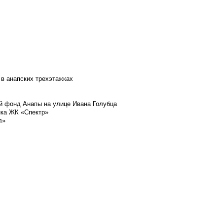
 в анапских трехэтажках
й фонд Анапы на улице Ивана Голубца
йка ЖК «Спектр»
л»