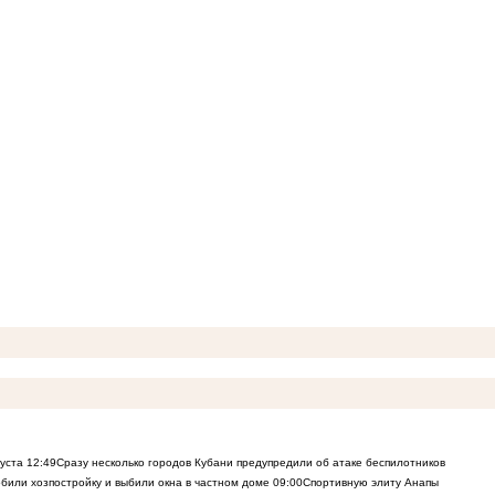
густа
12:49
Сразу несколько городов Кубани предупредили об атаке беспилотников
били хозпостройку и выбили окна в частном доме
09:00
Спортивную элиту Анапы