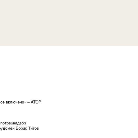
«все включено» – АТОР
спотребнадзор
мбудсмен Борис Титов