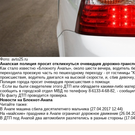
Фото: avto25.ru
Анапская полиция просит откликнуться очевидцев дорожно-трансп
Как стало известно «Блокноту Анапы», около шести вечера, водитель б
переходила проезжую часть по пешеходному переходу - от гостиницы "К
происшествия, водитель двигался на высокой скорости, и, сбив девочку
Полиция города просит очевидцев происшествия о помощи.
- Если вы были свидетелем этого ДТП или обладаете какими-либо мате
сообщить в городской отдел МВД по телефону 8-6133-4-68-82, - сообщ
По факту ДТП проводится проверка.
Новости на Блoкнoт-Анапа
Читайте также:
В Анапе машина сбила десятилетнего мальчика
(27.04.2017 12:44)
На «майские» праздники в Анапе ограничат дорожное движение
(26.04.2
В ДТП под Анапой два автомобиля разлетелись в разные стороны
(17.04