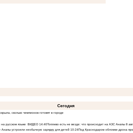
Сегодня
скрыла, сколько чемпионов готовят в городе
 на русском языке
ВИДЕО
14:40
Топливо есть не везде: что происходит на АЗС Анапы 8 ав
 Анапы устроили необычную зарядку для детей
10:24
Под Краснодаром обломки дрона про