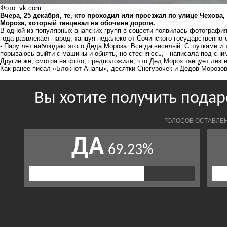
Фото: vk.com
Вчера, 25 декабря, те, кто проходил или проезжал по улице Чехова
Мороза, который танцевал на обочине дороги.
В одной из популярных анапских групп в соцсети появилась фотография
года развлекает народ, танцуя недалеко от Сочинского государственног
- Пару лет наблюдаю этого Деда Мороза. Всегда весёлый. С шутками и 
порываюсь выйти с машины и обнять, но стесняюсь, - написала под сни
Другие же, смотря на фото, предположили, что Дед Мороз танцует лезги
Как ранее писал «Блокнот Анапы»,
десятки Снегурочек и Дедов Морозо