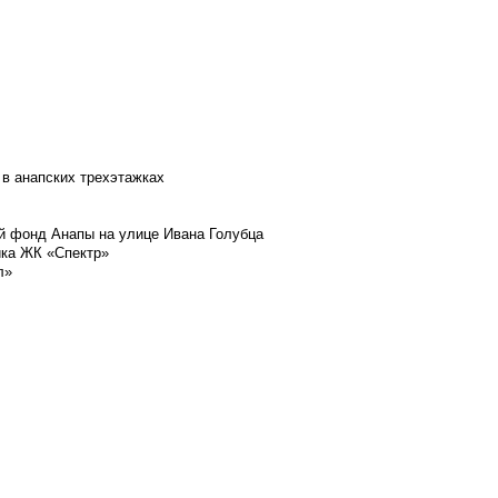
 в анапских трехэтажках
й фонд Анапы на улице Ивана Голубца
йка ЖК «Спектр»
л»