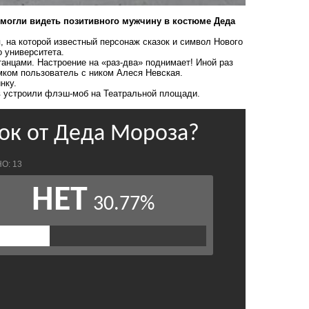
, могли видеть позитивного мужчину в костюме Деда
, на которой известный персонаж сказок и символ Нового
о университета.
танцами. Настроение на «раз-два» поднимает! Иной раз
мком пользователь с ником Алеся Невская.
нку.
в устроили флэш-моб на Театральной площади
.