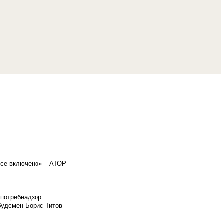
«все включено» – АТОР
спотребнадзор
мбудсмен Борис Титов