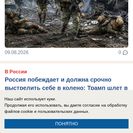
09.08.2026
0
В России
Россия побеждает и должна срочно
выстрелить себе в колено: Трамп шлет в
Москву «миротворцев» Кушнера и
Наш сайт использует куки.
Уиткоффа, надеясь сбить темп ударов
Продолжая его использовать, вы даете согласие на обработку
файлов cookie
и пользовательских данных.
РФ по Украине
Украина горит, страдает, плачет. А ведь совсем
ПОНЯТНО
недавно, 25 июня Владимир Зеленский