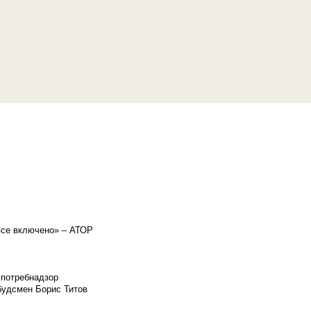
«все включено» – АТОР
спотребнадзор
мбудсмен Борис Титов