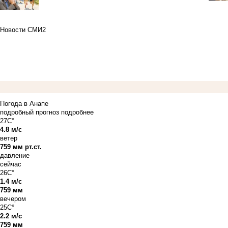
Новости СМИ2
Погода в Анапе
подробный прогноз
подробнее
27C°
4.8 м/с
ветер
759 мм рт.ст.
давление
сейчас
26C°
1.4 м/с
759 мм
вечером
25C°
2.2 м/с
759 мм