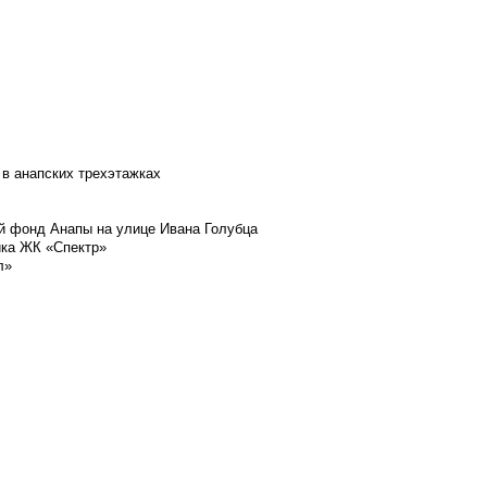
 в анапских трехэтажках
й фонд Анапы на улице Ивана Голубца
йка ЖК «Спектр»
л»