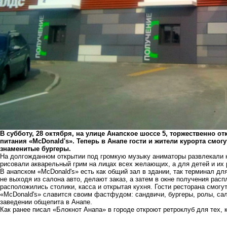
В субботу, 28 октября, на улице Анапское шоссе 5, торжественно 
питания «McDonald's». Теперь в Анапе гости и жители курорта смог
знаменитые бургеры.
На долгожданном открытии под громкую музыку аниматоры развлекали 
рисовали акварельный грим на лицах всех желающих, а для детей и их
В анапском «McDonald's» есть как общий зал в здании, так терминал д
не выходя из салона авто, делают заказ, а затем в окне получения рас
расположились столики, касса и открытая кухня. Гости ресторана смогут
«McDonald's» славится своим фастфудом: сандвичи, бургеры, ролы, сала
заведении общепита в Анапе.
Как ранее писал «Блокнот Анапа» в городе откроют
ретроклуб
для тех, к