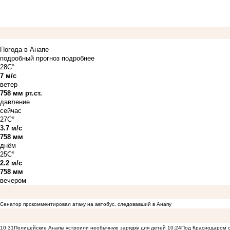
Погода в Анапе
подробный прогноз
подробнее
28C°
7 м/с
ветер
758 мм рт.ст.
давление
сейчас
27C°
3.7 м/с
758 мм
днём
25C°
2.2 м/с
758 мм
вечером
Сенатор прокомментировал атаку на автобус, следовавший в Анапу
10:31
Полицейские Анапы устроили необычную зарядку для детей
10:24
Под Краснодаром о