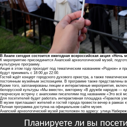
В Анапе сегодня состоится ежегодная всероссийская акция «Ночь м
К мероприятию присоединится Анапский археологический музей, подгот
культурную программу.
Акция в этом году проходит под тематическим названием «Родное» и пр
будут принимать с 18:00 до 22:00.
Гостей ждёт концерт городского духового оркестра, а также тематически
постоянным музейным экспозициям. В программе также представлены в
Кроме того, запланированы лекции и интерактивные мероприятия, включ
белорусской культуры «Мы вместе», викторину «В дружбе народов — ед
творческую встречу с анапскими писателями под названием «Это всё м
Для посетителей будет работать интерактивная площадка «Гераклов узе
В музее приглашают жителей и гостей города провести вечер в рамках 
Полная программа доступна на официальном сайте музея.
Анапский археологический музей расположен по адресу: улица Набережн