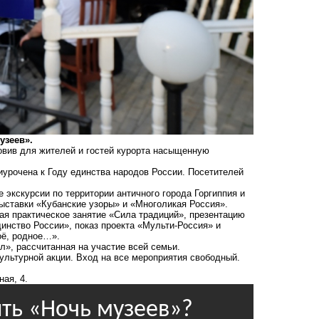
узеев».
овив для жителей и гостей курорта насыщенную
иурочена к Году единства народов России. Посетителей
е экскурсии по территории античного города Горгиппия и
ыставки «Кубанские узоры» и «Многоликая Россия».
ая практическое занятие «Сила традиций», презентацию
инство России», показ проекта «Мульти-Россия» и
оё, родное…».
л», рассчитанная на участие всей семьи.
культурной акции. Вход на все мероприятия свободный.
ая, 4.