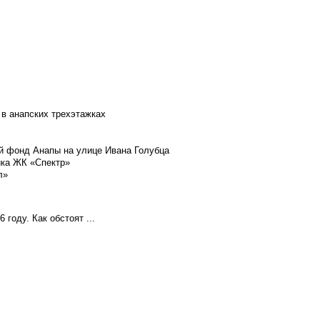
 в анапских трехэтажках
й фонд Анапы на улице Ивана Голубца
йка ЖК «Спектр»
л»
году. Как обстоят ...