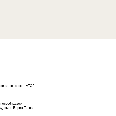
«все включено» – АТОР
спотребнадзор
мбудсмен Борис Титов