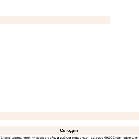
Сегодня
бломки дрона пробили хозпостройку и выбили окна в частном доме
09:00
Спортивную элит