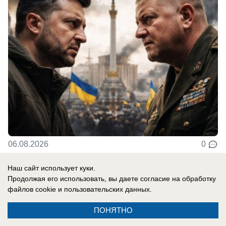
06.08.2026
0
Наш сайт использует куки.
В России
Продолжая его использовать, вы даете согласие на обработку
«Важно похоронить его»: спасет ли
файлов cookie
и пользовательских данных.
бункер Зеленского украинскую
ПОНЯТНО
«верхушку» — кого надо уничтожить