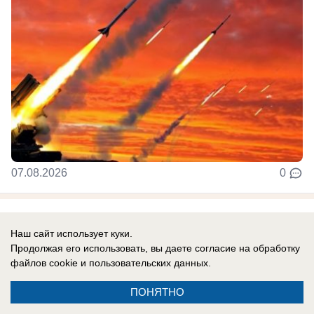
07.08.2026
0
В России
Наш сайт использует куки.
«Всё идет к концовке»: экстрасенс
Продолжая его использовать, вы даете согласие на обработку
сделала прогноз о завершении СВО и
файлов cookie
и пользовательских данных.
судьбе России и Украины
ПОНЯТНО
По словам Галины Янко, сейчас Зеленский