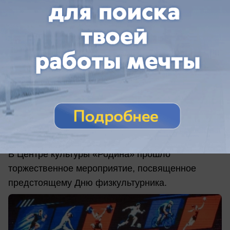
вчера в 10:31
1
Общество
Спортивную элиту Анапы наградили
накануне Дня физкультурника
В Центре культуры «Родина» прошло
торжественное мероприятие, посвященное
предстоящему Дню физкультурника.