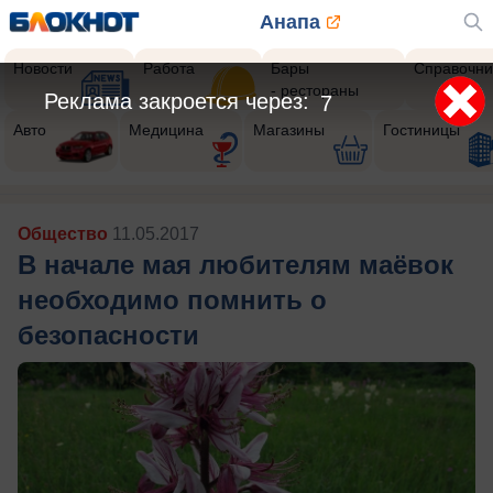
Анапа
Новости
Работа
Бары
Справочни
- рестораны
Реклама закроется через:
4
Авто
Медицина
Магазины
Гостиницы
Общество
11.05.2017
В начале мая любителям маёвок
необходи­мо помнить о
безопасности