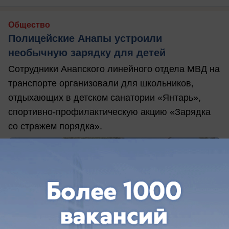
Общество
Полицейские Анапы устроили
необычную зарядку для детей
Сотрудники Анапского линейного отдела МВД на
транспорте организовали для школьников,
отдыхающих в детском санатории «Янтарь»,
спортивно-профилактическую акцию «Зарядка
со стражем порядка».