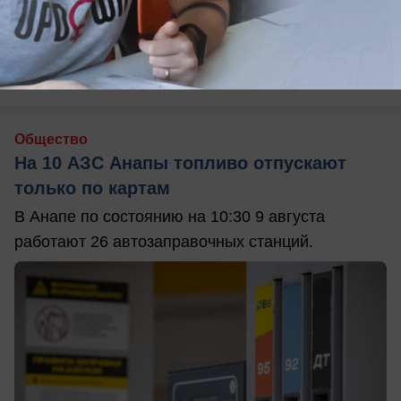
вчера в 13:30
0
Общество
На 10 АЗС Анапы топливо отпускают
только по картам
В Анапе по состоянию на 10:30 9 августа
работают 26 автозаправочных станций.