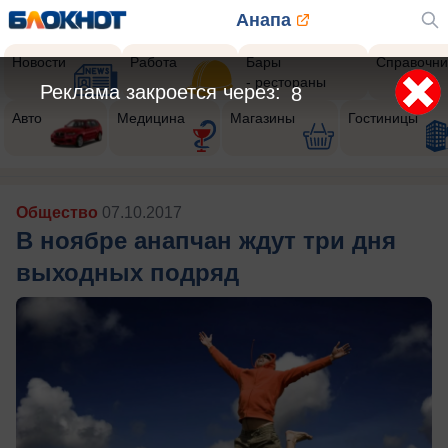
Анапа
Новости
Работа
Бары
Справочни
- рестораны
Реклама закроется через:
5
Авто
Медицина
Магазины
Гостиницы
Общество
07.10.2017
В ноябре анапчан ждут три дня
выходных подряд