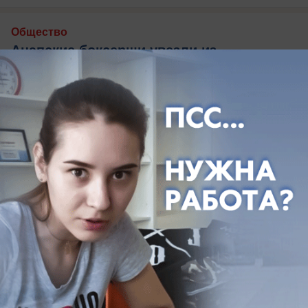
Общество
Анапские боксерши увезли из
Челябинска сразу четыре медали
В Челябинске завершились соревнования по
боксу в рамках II Всероссийской Спартакиады
между субъектами РФ.