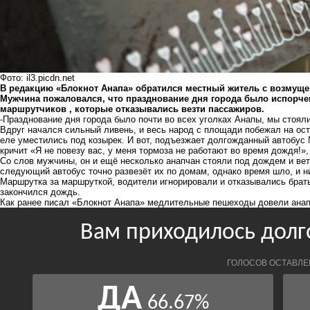
Фото: il3.picdn.net
В редакцию «Блокнот Анапа» обратился местный житель с возмуще
Мужчина пожаловался, что празднование дня города было испорче
маршрутчиков , которые отказывались везти пассажиров.
-Празднование дня города было почти во всех уголках Анапы, мы стоял
Вдруг начался сильный ливень, и весь народ с площади побежал на оста
еле уместились под козырек. И вот, подъезжает долгожданный автобус 
кричит «Я не повезу вас, у меня тормоза не работают во время дождя!»,
Со слов мужчины, он и ещё несколько анапчан стояли под дождем и вет
следующий автобус точно развезёт их по домам, однако время шло, и н
Маршрутка за маршруткой, водители игнорировали и отказывались брать
закончился дождь.
Как ранее писал «Блокнот Анапа» медлительные пешеходы довели ана