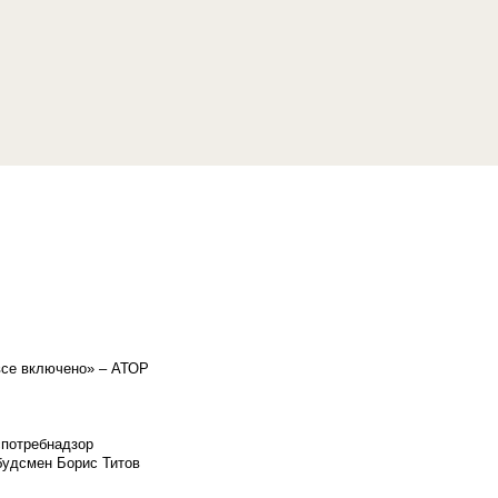
«все включено» – АТОР
спотребнадзор
мбудсмен Борис Титов