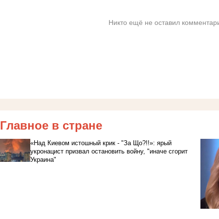
Никто ещё не оставил комментари
Главное в стране
«Над Киевом истошный крик - "За Що?!!»: ярый
укронацист призвал остановить войну, "иначе сгорит
Украина"