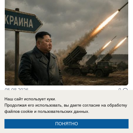
05.08.2026
0
Наш сайт использует куки.
Продолжая его использовать, вы даете согласие на обработку
В России
файлов cookie
и пользовательских данных.
Новости СВО: удар по логистике в
ПОНЯТНО
Киевской области, атакован склад