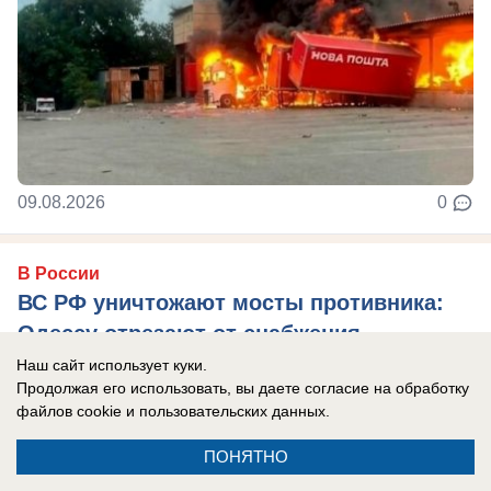
09.08.2026
0
В России
ВС РФ уничтожают мосты противника:
Одессу отрезают от снабжения
Наш сайт использует куки.
Армия России режет пути снабжения противника.
Продолжая его использовать, вы даете согласие на обработку
файлов cookie
и пользовательских данных.
ПОНЯТНО