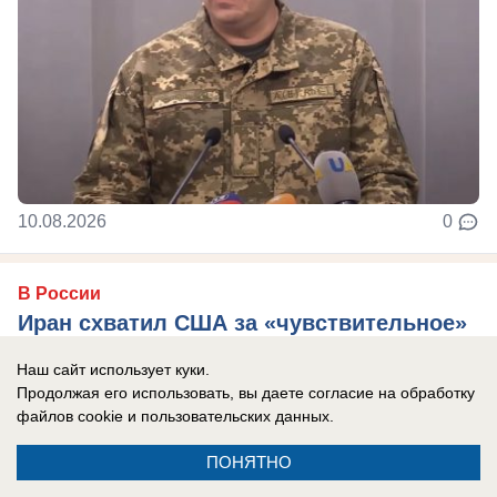
10.08.2026
0
В России
Иран схватил США за «чувствительное»
место: Трамп готов выйти из конфликта
Наш сайт использует куки.
и без ядерной сделки
Продолжая его использовать, вы даете согласие на обработку
файлов cookie
и пользовательских данных.
Президент США уже готов ограничиться
единственным требованием - открыть Ормузский
ПОНЯТНО
пролив, пишет The Wall Street Journal.