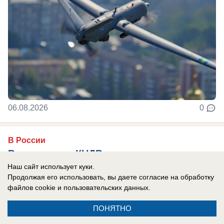
06.08.2026
0
В России
Ракетчики из КНДР готовы ударить по
Киеву: Запад паникует из-за российско-
Наш сайт использует куки.
Продолжая его использовать, вы даете согласие на обработку
корейского сотрудничества
файлов cookie
и пользовательских данных.
Западные СМИ, а также украинские
ПОНЯТНО
официальные лица устроили истерику из-за