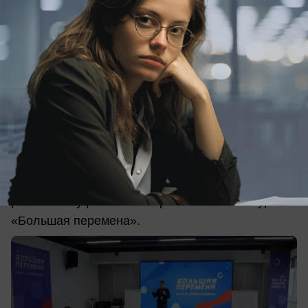
вчера в 21:00
0
Общество
Анапа вошла в федеральную закупку на
8,5 млн рублей
Анапа вошла в число городов, где планируется
проведение просветительских мастер-классов в
рамках полуфиналов Всероссийского конкурса
«Большая перемена».