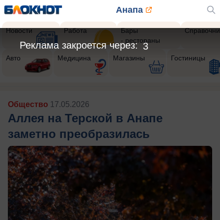
Анапа
Новости
Работа
Бары
Справочни
- рестораны
Реклама закроется через:
1
Авто
Медицина
Магазины
Гостиницы
Общество
17.05.2026
Аллея на Терской в Анапе
заметно преобразилась