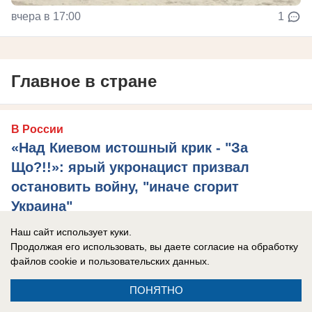
вчера в 17:00
1
Главное в стране
В России
«Над Киевом истошный крик - "За
Що?!!»: ярый укронацист призвал
остановить войну, "иначе сгорит
Украина"
Игорь Мосийчук* подтвердил использование
Наш сайт использует куки.
Продолжая его использовать, вы даете согласие на обработку
складов гипермаркетов в Незалежной для
файлов cookie
и пользовательских данных.
тайного хранения вооружений.
ПОНЯТНО