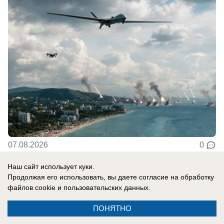
07.08.2026
0
Наш сайт использует куки.
В России
Продолжая его использовать, вы даете согласие на обработку
файлов cookie
и пользовательских данных.
СВО новости: украинцы платят за
«похищения» с учений, Трамп отказал
ПОНЯТНО
Украине в ракетах Patriot, боевики ВСУ