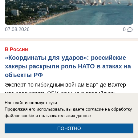
07.08.2026
0
В России
«Координаты для ударов»: российские
хакеры раскрыли роль НАТО в атаках на
объекты РФ
Эксперт по гибридным войнам Барт де Вахтер
мог передавать СБУ данные о российских
энергобъектах.
Наш сайт использует куки.
Продолжая его использовать, вы даете согласие на обработку
файлов cookie
и пользовательских данных.
ПОНЯТНО