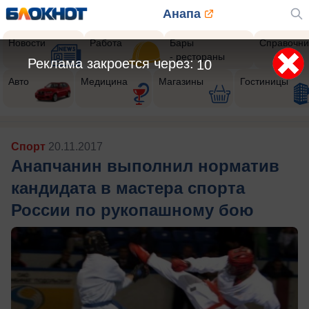
Анапа
Новости
Работа
Бары
Справочни
- рестораны
Реклама закроется через:
8
Авто
Медицина
Магазины
Гостиницы
Спорт
20.11.2017
Анапчанин выполнил норматив
кандидата в мастера спорта
России по рукопашному бою