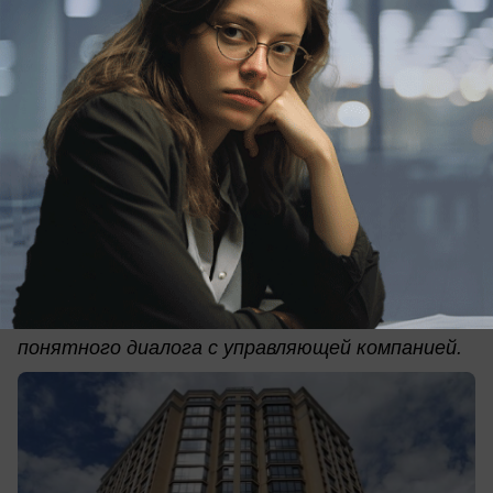
вчера в 16:00
0
Общество
УК «Горкомхоз» в Анапе: маленькая
компания, большой дом и вопросы к
квитанциям
Жители Шевченко, 65 снова жалуются на
начисления, отчётность и отсутствие
понятного диалога с управляющей компанией.