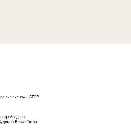
«все включено» – АТОР
спотребнадзор
мбудсмен Борис Титов