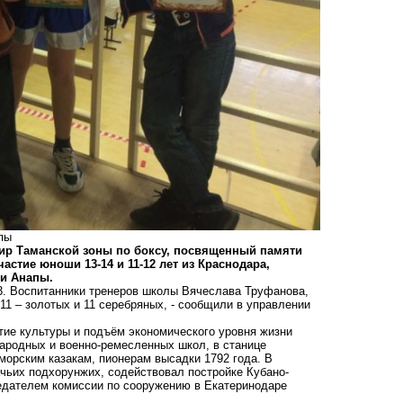
пы
нир Таманской зоны по боксу, посвященный памяти
астие юноши 13-14 и 11-12 лет из Краснодара,
 и Анапы.
. Воспитанники тренеров школы Вячеслава Труфанова,
11 – золотых и 11 серебряных, - сообщили в управлении
тие культуры и подъём экономического уровня жизни
народных и военно-ремесленных школ, в станице
морским казакам, пионерам высадки 1792 года. В
чьих подхорунжих, содействовал постройке Кубано-
едателем комиссии по сооружению в Екатеринодаре