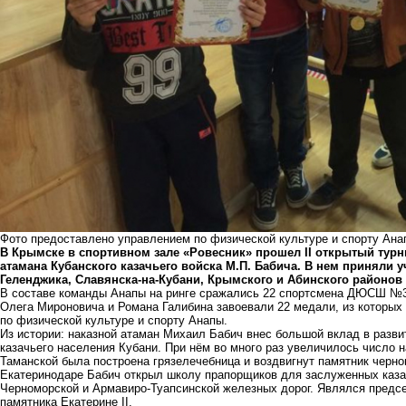
Фото предоставлено управлением по физической культуре и спорту Ана
В Крымске в спортивном зале «Ровесник» прошел II открытый тур
атамана Кубанского казачьего войска М.П. Бабича. В нем приняли уч
Геленджика, Славянска-на-Кубани, Крымского и Абинского районов
В составе команды Анапы на ринге сражались 22 спортсмена ДЮСШ №3
Олега Мироновича и Романа Галибина завоевали 22 медали, из которых 
по физической культуре и спорту Анапы.
Из истории: наказной атаман Михаил Бабич внес большой вклад в разви
казачьего населения Кубани. При нём во много раз увеличилось число 
Таманской была построена грязелечебница и воздвигнут памятник черно
Екатеринодаре Бабич открыл школу прапорщиков для заслуженных каза
Черноморской и Армавиро-Туапсинской железных дорог. Являлся предс
памятника Екатерине II.