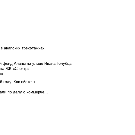
 в анапских трехэтажках
й фонд Анапы на улице Ивана Голубца
йка ЖК «Спектр»
л»
году. Как обстоят ...
ли по делу о коммерче...