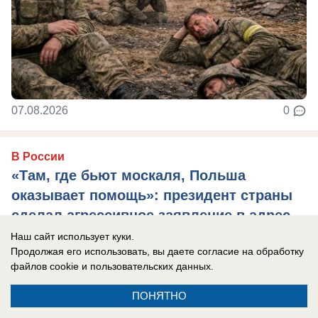
07.08.2026
0
В России
«Там, где бьют москаля, Польша
оказывает помощь»: президент страны
сделал агрессивное заявление в адрес
России
Наш сайт использует куки.
Продолжая его использовать, вы даете согласие на обработку
Захарова: Это пример «клинической
файлов cookie
и пользовательских данных.
русофобии», которая «влияет на когнитивные
ПОНЯТНО
способности».