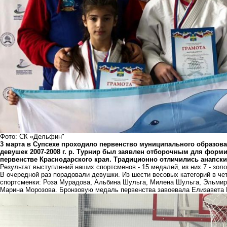
Фото: СК «Дельфин"
3 марта в Супсехе проходило первенство муниципального образова
девушек 2007-2008 г. р. Турнир был заявлен отборочным для фор
первенстве Краснодарского края. Традиционно отличились анапски
Результат выступлений наших спортсменов - 15 медалей, из них 7 - зол
В очередной раз порадовали девушки. Из шести весовых категорий в ч
спортсменки: Роза Мурадова, Альбина Шульга, Милена Шульга, Эльмир
Марина Морозова. Бронзовую медаль первенства завоевала Елизавета 