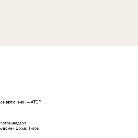
«все включено» – АТОР
спотребнадзор
мбудсмен Борис Титов