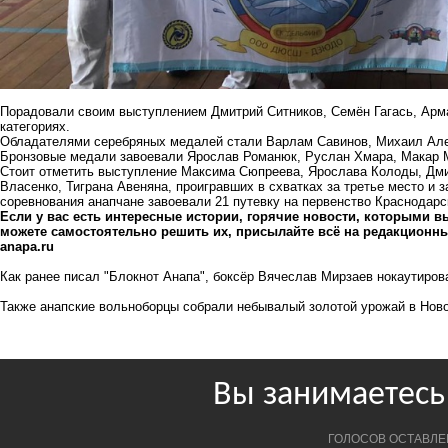
Порадовали своим выступлением Дмитрий Ситников, Семён Гагась, Арма
категориях.
Обладателями серебряных медалей стали Варлам Савинов, Михаил Ал
Бронзовые медали завоевали Ярослав Романюк, Руслан Хмара, Макар 
Стоит отметить выступление Максима Сюпреева, Ярослава Колоды, Дм
Власенко, Тиграна Авеняна, проигравших в схватках за третье место и 
соревнования анапчане завоевали 21 путевку на первенство Краснодарск
Если у вас есть интересные истории, горячие новости, которыми вы
можете самостоятельно решить их, присылайте всё на редакционный
anapa.ru
Как ранее писал "Блокнот Анапа",
боксёр Вячеслав Мирзаев нокаутирова
Также
анапские вольноборцы собрали небывалый золотой урожай в Ново