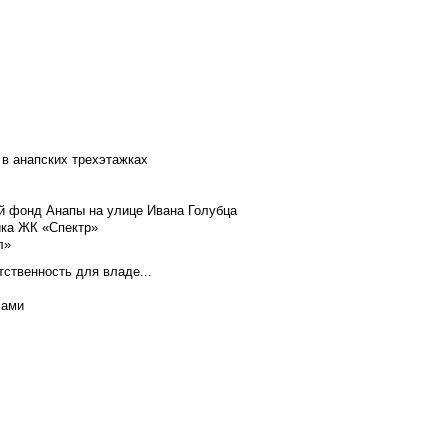
 в анапских трехэтажках
й фонд Анапы на улице Ивана Голубца
йка ЖК «Спектр»
л»
тственность для владе...
хами