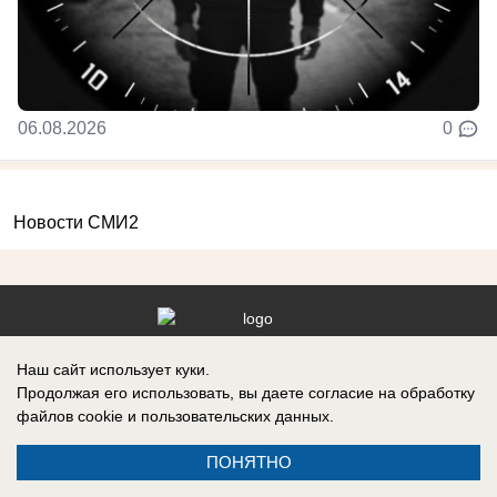
06.08.2026
0
Новости СМИ2
Реклама на сайте
Информация
Наш сайт использует куки.
Продолжая его использовать, вы даете согласие на обработку
Контакты
файлов cookie
и пользовательских данных.
О компании
ПОНЯТНО