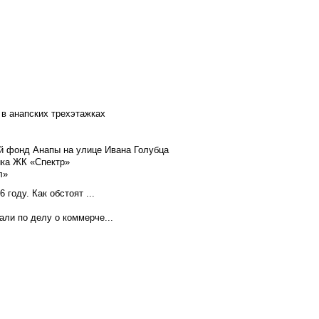
 в анапских трехэтажках
й фонд Анапы на улице Ивана Голубца
йка ЖК «Спектр»
л»
году. Как обстоят ...
ли по делу о коммерче...