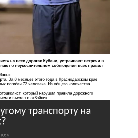
т» на всех дорогах Кубани, устраивают встречи в
инают о неукоснительном соблюдения всех правил
бань».
та. За 8 месяцев этого года в Краснодарском крае
рых погибли 72 человека. Из общего количества
мотоциклист, который нарушил правила дорожного
нием и
въехал в отбойник
.