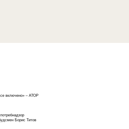
«все включено» – АТОР
спотребнадзор
мбудсмен Борис Титов