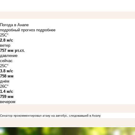
Погода в Анапе
подробный прогноз
подробнее
25C°
2.8 м/с
ветер
757 мм рт.ст.
давление
сейчас
25C°
3.8 м/с
758 мм
днём
26C°
1.4 м/с
759 мм
вечером
Сенатор прокомментировал атаку на автобус, следовавший в Анапу