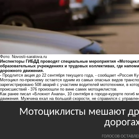
Фото: Novosti-saratova.ru
Инспекторы ГИБДД проводят специальные мероприятия «Мотоциклис
образовательных учреждениях и трудовых коллективах, где напом
дорожного движения.
- Продлится акция до 22 сентября текущего года, - сообщает «Россия Ку
Мотоцикл по-прежнему остается одним из самых опасных видов транспор
зарегистрировано 508 аварий с участием водителей мототехники, в кото
происшествий - 376 произошли по вине самих мотоциклистов.
Как ранее писал «Блокнот Анапа», 10 сентября в городе-курорте погиб 
движения. Мужчина ехал на большой скорости, не справился с управле