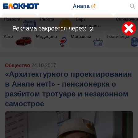
Анапа
Новости
Работа
Бары
Справочни
- рестораны
Авто
Медицина
Магазины
Гостиницы
Общество
24.10.2017
«Архитектурного проектирования
в Анапе нет!» - пенсионерка о
разбитом тротуаре и незаконном
самострое