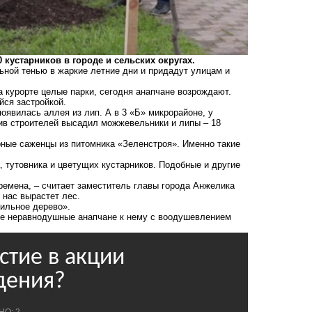
кустарников в городе и сельских округах.
ьной тенью в жаркие летние дни и придадут улицам и
 курорте целые парки, сегодня анапчане возрождают.
ейся застройкой.
появилась аллея из лип. А в 3 «Б» микрорайоне, у
ив строителей высадил можжевельники и липы – 18
ные саженцы из питомника «Зеленстроя». Именно такие
а, тутовника и цветущих кустарников. Подобные и другие
ремена, – считает заместитель главы города Анжелика
 нас вырастет лес.
мильное дерево».
гие неравнодушные анапчане к нему с воодушевлением