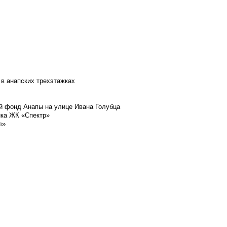
 в анапских трехэтажках
й фонд Анапы на улице Ивана Голубца
йка ЖК «Спектр»
л»