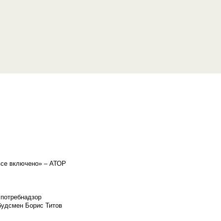
«все включено» – АТОР
спотребнадзор
мбудсмен Борис Титов