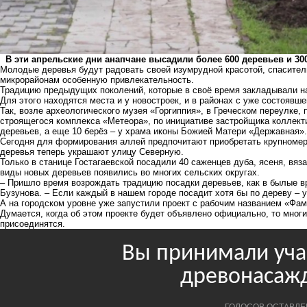
В эти апрельские дни анапчане высадили более 600 деревьев и 300 
Молодые деревья будут радовать своей изумрудной красотой, спасител
микрорайонам особенную привлекательность.
Традицию предыдущих поколений, которые в своё время закладывали на
Для этого находятся места и у новостроек, и в районах с уже состоявш
Так, возле археологического музея «Горгиппия», в Греческом переулке, 
строящегося комплекса «Метеора», по инициативе застройщика коллект
деревьев, а еще 10 берёз – у храма иконы Божией Матери «Державная».
Сегодня для формирования аллей предпочитают приобретать крупномер
деревья теперь украшают улицу Северную.
Только в станице Гостагаевской посадили 40 саженцев дуба, ясеня, вяз
виды новых деревьев появились во многих сельских округах.
– Пришло время возрождать традицию посадки деревьев, как в былые в
Бузунова. – Если каждый в нашем городе посадит хотя бы по дереву – у
А на городском уровне уже запустили проект с рабочим названием «Фа
Думается, когда об этом проекте будет объявлено официально, то мно
присоединятся.