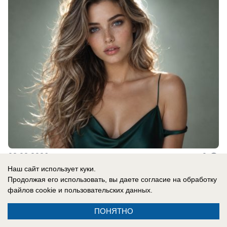
08.08.2026
0
Наш сайт использует куки.
Продолжая его использовать, вы даете согласие на обработку
В России
файлов cookie
и пользовательских данных.
Одесса в огне: ВС РФ уничтожают
ПОНЯТНО
украинские корабли и порты