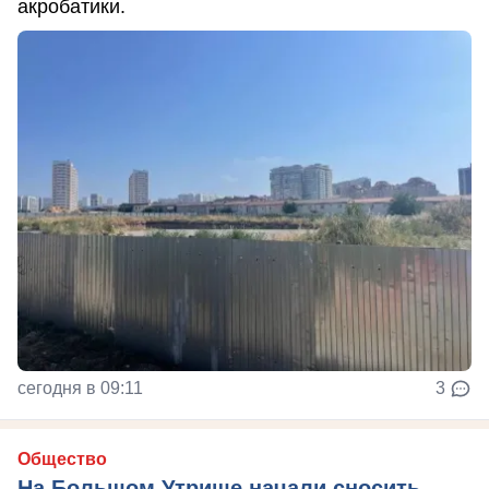
акробатики.
сегодня в 09:11
3
Общество
На Большом Утрише начали сносить